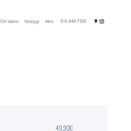
015 849 7330
Chi siamo
Noleggi
Altro
49,90€